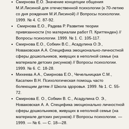
Смирнова Е.О. Значение концепции общения
М.И.Лисиной для отечественной психологии (к 70-летию
со дня рождения М.И.Лисиной) // Вопросы психологии.
1999. № 4. С. 87-92.
Смирнова Е.О., Радева Р. Развитие теории
привязанности (по материалам работ П. Криттенден) //
Вопросы психологии. 1999. № 1. С. 105-117.
Смирнова Е.О., Собкин В.С., Асадулина О.Э.,
Новаковская А.А. Специфика эмоционально-личностной
сферы дошкольников, живущих в неполной семье (на
материале детских рисунков) // Вопросы психологии.
1999. № 6. С. 18-28.
Михеева А.А., Смирнова Е.О., Чечельницкая С.М.,
Касаткин В.Н. Психологическая помощь часто
болеющим детям // Школа здоровья. 1999. № 1. С. 55-
72.
Смирнова Е. О., Собкин В. С., Асадулина О. Э.,
Новаковская А. А. Специфика эмоционально личностной
сферы дошкольников, живущих в неполной семье (на
материале детских рисунков) // Вопросы психологии. —
1999. — № 6. — С. 18—28.