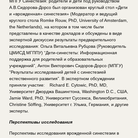
МПГУ Синестезия: родители и дети под руководством
А.В.Сидорова-Дорсо был организован круглый стол «Дети
и «врожденная» синестезия» (Модератор и ведущий
круглого стола Romke Rouw, PhD, University of Amsterdam,
the Netherlands), на котором в том числе были
представлены в качестве докладов и обсуждены в виде
экспертной дискуссии результаты предварительного
исследования: Ольга Витальевна Рубцова (Руководитель
ЦМИСД МГППУ) “Дети-синестеты: Информационная
поддержка для родителей и образовательных
учреждений”, Антон Викторович Сидоров-Дорсо (МПГУ)
“Результаты исследований детей с синестезией
естественного развития”. В экспертном обсуждении
приняли участие: Richard E. Cytowic, PhD, MD,
Университет Джорджа Вашингтона, Washington D.C., США,
Jamie Ward, PhD, Университет Суссекса, Великобритания,
Christine Söffing, Университет г. Ульма, Германия, и другие
эксперты.
Перспективы исследования
Перспективы исследования врожденной синестезии в