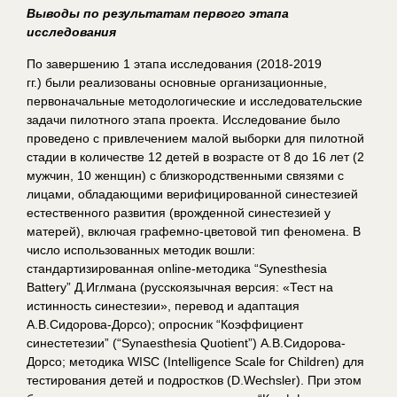
Выводы по результатам первого этапа
исследования
По завершению 1 этапа исследования (2018-2019
гг.) были реализованы основные организационные,
первоначальные методологические и исследовательские
задачи пилотного этапа проекта. Исследование было
проведено с привлечением малой выборки для пилотной
стадии в количестве 12 детей в возрасте от 8 до 16 лет (2
мужчин, 10 женщин) с близкородственными связями с
лицами, обладающими верифицированной синестезией
естественного развития (врожденной синестезией у
матерей), включая графемно-цветовой тип феномена. В
число использованных методик вошли:
стандартизированная online-методика “Synesthesia
Battery” Д.Иглмана (русскоязычная версия: «Тест на
истинность синестезии», перевод и адаптация
А.В.Сидорова-Дорсо); опросник “Коэффициент
синестетезии” (“Synaesthesia Quotient”) А.В.Сидорова-
Дорсо; методика WISC (Intelligence Scale for Children) для
тестирования детей и подростков (D.Wechsler). При этом