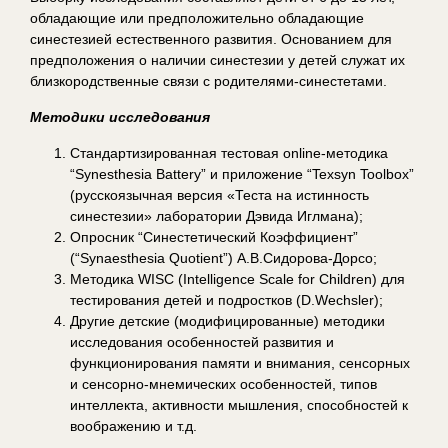
обладающие или предположительно обладающие
синестезией естественного развития. Основанием для
предположения о наличии синестезии у детей служат их
близкородственные связи с родителями-синестетами.
Методики исследования
Стандартизированная тестовая online-методика
“Synesthesia Battery” и приложение “Texsyn Toolbox”
(русскоязычная версия «Теста на истинность
синестезии» лаборатории Дэвида Иглмана);
Опросник “Синестетический Коэффициент”
(“Synaesthesia Quotient”) А.В.Сидорова-Дорсо;
Методика WISC (Intelligence Scale for Children) для
тестирования детей и подростков (D.Wechsler);
Другие детские (модифицированные) методики
исследования особенностей развития и
функционирования памяти и внимания, сенсорных
и сенсорно-мнемических особенностей, типов
интеллекта, активности мышления, способностей к
воображению и т.д.