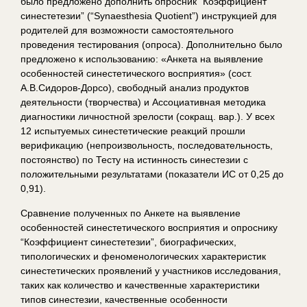
было предложено дополнить опросник “Коэффициент
синестетезии” (“Synaesthesia Quotient”) инструкцией для
родителей для возможности самостоятельного
проведения тестирования (опроса). Дополнительно было
предложено к использованию: «Анкета на выявление
особенностей синестетического восприятия» (сост.
А.В.Сидоров-Дорсо), свободный анализ продуктов
деятельности (творчества) и Ассоциативная методика
диагностики личностной зрелости (сокращ. вар.). У всех
12 испытуемых синестетические реакций прошли
верификацию (непроизвольность, последовательность,
постоянство) по Тесту на истинность синестезии с
положительными результатами (показатели ИС от 0,25 до
0,91).
Сравнение полученных по Анкете на выявление
особенностей синестетического восприятия и опроснику
“Коэффициент синестетезии”, биографических,
типологических и феноменологических характеристик
синестетических проявлений у участников исследования,
таких как количество и качественные характеристики
типов синестезии, качественные особенности