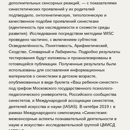
дополнительных сенсорных реакций, — с показателями
синестетических проявлений у их родителей
подтвердило, онтогенетическую, типологическую и
качественное подобие проявлений синестезии
(идентичность при наследуемости и схожести среды
развития). Исследование посредством методики WISC
проведено частично, с включением субтестов:
Осведомлённость, Понятливость, Арифметический,
Сходство, Словарный и Лабиринты. Подробно результаты
тестирования будут изложены и проанализированы в
готовящейся публикации. Полученные результаты были
использованы для составления информационных
материалов о синестезии в детском возрасте,
опубликованных в виде буклета «Ваш ребенок-синестет»
под грифом Московского государственного психолого-
педагогического университета, Российского сообщества
синеcтетов, и Международной ассоциации синестетов,
деятелей искусства и науки (IASAS). В октябре 2019 г. в
рамках Международного симпозиума «Синестезия:
межсенсорные аспекты познавательной деятельности в
науке и искусстве» исследовательской группой ЦМИСД