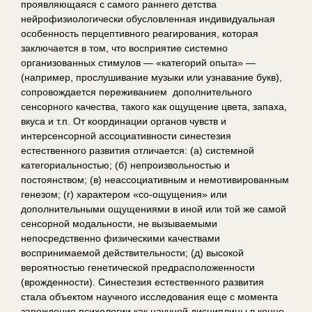
проявляющаяся с самого раннего детства
нейрофизиологически обусловленная индивидуальная
особенность перцептивного реагирования, которая
заключается в том, что восприятие системно
организованных стимулов — «категорий опыта» —
(например, прослушивание музыки или узнавание букв),
сопровождается переживанием дополнительного
сенсорного качества, такого как ощущение цвета, запаха,
вкуса и т.п. От координации органов чувств и
интерсенсорной ассоциативности синестезия
естественного развития отличается: (а) системной
категориальностью; (б) непроизвольностью и
постоянством; (в) неассоциативным и немотивированным
генезом; (г) характером «со-ощущения» или
дополнительными ощущениями в иной или той же самой
сенсорной модальности, не вызываемыми
непосредственно физическими качествами
воспринимаемой действительности; (д) высокой
вероятностью генетической предрасположенности
(врожденности). Синестезия естественного развития
стала объектом научного исследования еще с момента
зарождения
психологии как научной дисциплины
в конце