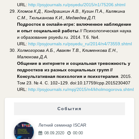
URL:
http://psyjournals.ru/psyedu/2015/n1/75206.shtml
Хломов К.Д., Кондрашкин А.В., Кузин П.А., Калякина
С.М., Тюльканова К.И., Медведев Д.П.
Подросток в онлайн-игре: включенное наблюдение
и опыт социальной работы
// Психологическая наука
и образование psyedu.ru. 2014. Т.6. №4.
URL:
http://psyjournals.ru/psyedu_ru/2014/n4/73559.shtml
Холмогорова А.Б., Авакян Т.В., Клименкова Е.Н.,
Малюкова Д.А.
Общение в интернете и социальная тревожность у
подростков из разных социальных групп //
Консультативная психология и психотерапия
. 2015.
Том 23. № 4. С. 102–129. doi:10.17759/cpp.2015230407
URL:
http://psyjournals.ru/mpj/2015/n4/kholmogorova.shtml
События
Летний семинар ISCAR
08.09.2020
00:00