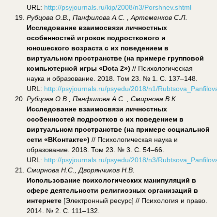
URL:
http://psyjournals.ru/kip/2008/n3/Porshnev.shtml
Рубцова О.В., Панфилова А.С. , Артеменков С.Л.
Исследование взаимосвязи личностных
особенностей игроков подросткового и
юношеского возраста с их поведением в
виртуальном пространстве (на примере групповой
компьютерной игры «Dota 2»)
// Психологическая
наука и образование. 2018. Том 23. № 1. С. 137–148.
URL:
http://psyjournals.ru/psyedu/2018/n1/Rubtsova_Panfilo
Рубцова О.В., Панфилова А.С. , Смирнова В.К.
Исследование взаимосвязи личностных
особенностей подростков с их поведением в
виртуальном пространстве (на примере социальной
сети «ВКонтакте»)
// Психологическая наука и
образование. 2018. Том 23. № 3. С. 54–66.
URL:
http://psyjournals.ru/psyedu/2018/n3/Rubtsova_Panfilo
Смирнова Н.С., Дворянчиков Н.В.
Использование психологических манипуляций в
сфере деятельности религиозных организаций в
интернете
[Электронный ресурс] // Психология и право.
2014. № 2. С. 111–132.