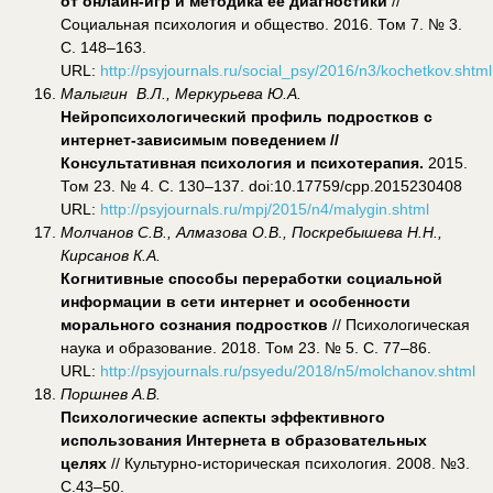
от онлайн-игр и методика ее диагностики
//
Социальная психология и общество. 2016. Том 7. № 3.
С. 148–163.
URL:
http://psyjournals.ru/social_psy/2016/n3/kochetkov.shtml
Малыгин В.Л., Меркурьева Ю.А.
Нейропсихологический профиль подростков с
интернет-зависимым поведением //
Консультативная психология и психотерапия.
2015.
Том 23. № 4. С. 130–137. doi:10.17759/cpp.2015230408
URL:
http://psyjournals.ru/mpj/2015/n4/malygin.shtml
Молчанов С.В., Алмазова О.В., Поскребышева Н.Н.,
Кирсанов К.А.
Когнитивные способы переработки социальной
информации в сети интернет и особенности
морального сознания подростков
// Психологическая
наука и образование. 2018. Том 23. № 5. С. 77–86.
URL:
http://psyjournals.ru/psyedu/2018/n5/molchanov.shtml
Поршнев А.В.
Психологические аспекты эффективного
использования Интернета в образовательных
целях
// Культурно-историческая психология. 2008. №3.
С.43–50.