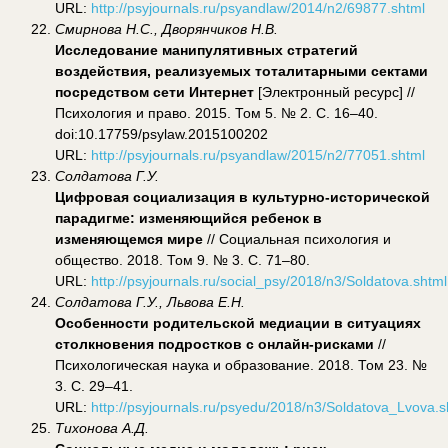
URL:
http://psyjournals.ru/psyandlaw/2014/n2/69877.shtml
Смирнова Н.С., Дворянчиков Н.В.
Исследование манипулятивных стратегий
воздействия, реализуемых тоталитарными сектами
посредством сети Интернет
[Электронный ресурс] //
Психология и право. 2015. Том 5. № 2. С. 16–40.
doi:10.17759/psylaw.2015100202
URL:
http://psyjournals.ru/psyandlaw/2015/n2/77051.shtml
Солдатова Г.У.
Цифровая социализация в культурно-исторической
парадигме: изменяющийся ребенок в
изменяющемся мире
// Социальная психология и
общество. 2018. Том 9. № 3. С. 71–80.
URL:
http://psyjournals.ru/social_psy/2018/n3/Soldatova.shtml
Солдатова Г.У., Львова Е.Н.
Особенности родительской медиации в ситуациях
столкновения подростков с онлайн-рисками
//
Психологическая наука и образование. 2018. Том 23. №
3. С. 29–41.
URL:
http://psyjournals.ru/psyedu/2018/n3/Soldatova_Lvova.s
Тихонова А.Д.