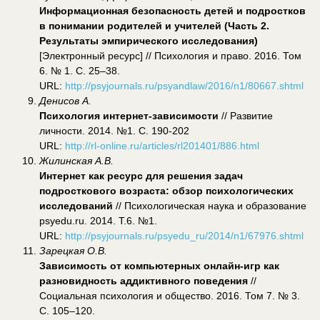
Информационная безопасность детей и подростков
в понимании родителей и учителей (Часть 2.
Результаты эмпирического исследования)
[Электронный ресурс] // Психология и право. 2016. Том
6. № 1. С. 25–38.
URL:
http://psyjournals.ru/psyandlaw/2016/n1/80667.shtml
Денисов А.
Психология интернет-зависимости
// Развитие
личности. 2014. №1. С. 190-202
URL:
http://rl-online.ru/articles/rl201401/886.html
Жилинская А.В.
Интернет как ресурс для решения задач
подросткового возраста: обзор психологических
исследований
// Психологическая наука и образование
psyedu.ru. 2014. Т.6. №1.
URL:
http://psyjournals.ru/psyedu_ru/2014/n1/67976.shtml
Зарецкая О.В.
Зависимость от компьютерных онлайн-игр как
разновидность аддиктивного поведения
//
Социальная психология и общество. 2016. Том 7. № 3.
С. 105–120.