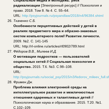
Социальные медиа и молодежь: риск
радикализации
[Электронный ресурс] // Психология и
право. 2018. Том 8. № 4. С. 55–64.
URL:
http://psyjournals.ru/psyandlaw/2018/n4/96384.shtml
Ткаченко С.Б.
Особенности перцептивных действий у детей в
реалиях предметного мира и образно-знаковых
систем компьютерного поля// Развитие личности.
2009. №2. С. 141-145
URL: http://rl-online.ru/articles/rl0902/789.html
Фёдоров В.В., Милеев И.Д.
О мотивации подростков — пользователей
социальных сетей // Социальная психология и
общество.
2015. Т.6. №3. С.98–108.
URL:
http://psyjournals.ru/social_psy/2015/n3/fedorov_mileev_full.s
Фримен Дж.
Проблема влияния электронной среды на
интеллектуальное развитие и межличностные
отношения одаренных и талантливых детей
//
Психологическая наука и образование. 2015. Т.20. №1.
С.102–109.