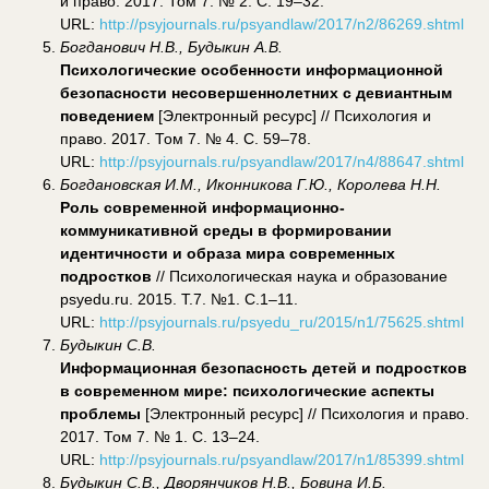
и право. 2017. Том 7. № 2. С. 19–32.
URL:
http://psyjournals.ru/psyandlaw/2017/n2/86269.shtml
Богданович Н.В., Будыкин А.В.
Психологические особенности информационной
безопасности несовершеннолетних с девиантным
поведением
[Электронный ресурс] // Психология и
право. 2017. Том 7. № 4. С. 59–78.
URL:
http://psyjournals.ru/psyandlaw/2017/n4/88647.shtml
Богдановская И.М., Иконникова Г.Ю., Королева Н.Н.
Роль современной информационно-
коммуникативной среды в формировании
идентичности и образа мира современных
подростков
// Психологическая наука и образование
psyedu.ru. 2015. Т.7. №1. С.1–11.
URL:
http://psyjournals.ru/psyedu_ru/2015/n1/75625.shtml
Будыкин С.В.
Информационная безопасность детей и подростков
в современном мире: психологические аспекты
проблемы
[Электронный ресурс] // Психология и право.
2017. Том 7. № 1. С. 13–24.
URL:
http://psyjournals.ru/psyandlaw/2017/n1/85399.shtml
Будыкин С.В., Дворянчиков Н.В., Бовина И.Б.