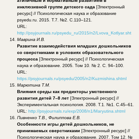
атипичным и нормативным развитием в
инклюзивной группе детского сада
[Электронный
ресурс] // Психологическая наука и образование
psyedu.ru. 2015. Т.7. №2. С.110–121.
URL:
http://psyjournals.ru/psyedu_ru/2015/n2/Lvova_Kotlyar.sht
Маврина И.В.
Развитие взаимодействия младших дошкольников
со сверстниками в условиях образовательного
процесса
[Электронный ресурс] // Психологическая
наука и образование. 2005. Том 10. № 2. С. 94–100.
URL:
https://psyjournals.ru/psyedu/2005/n2/Kuzmishina.shtml
Марютина Т.М.
Влияния среды как предикторы умственного
развития детей 7–8 лет
[Электронный ресурс] //
Экспериментальная психология. 2008. Т.1. №1. С.45–61.
URL:
http://psyjournals.ru/exp/2008/n1/Maryutina.shtml
Пивненко Т.В., Филиппова Е.В.
Особенности игры детей дошкольников, не
принимаемых сверстниками
[Электронный ресурс] //
Психологическая наука и образование. 2007. Том 12. №