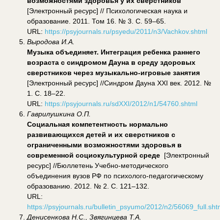
возможностями здоровья у их сверстников
[Электронный ресурс] // Психологическая наука и
образование. 2011. Том 16. № 3. С. 59–65.
URL:
https://psyjournals.ru/psyedu/2011/n3/Vachkov.shtml
Выродова И.А.
Музыка объединяет. Интеграция ребенка раннего
возраста с синдромом Дауна в среду здоровых
сверстников через музыкально-игровые занятия
[Электронный ресурс] //Синдром Дауна XXI век. 2012. №
1. С. 18–22.
URL:
https://psyjournals.ru/sdXXI/2012/n1/54760.shtml
Гаврилушкина О.П.
Социальная компетентность нормально
развивающихся детей и их сверстников с
ограниченными возможностями здоровья в
современной социокультурной среде
[Электронный
ресурс] //Бюллетень Учебно-методического
объединения вузов РФ по психолого-педагогическому
образованию. 2012. № 2. С. 121–132.
URL:
https://psyjournals.ru/bulletin_psyumo/2012/n2/56069_full.sh
Денисенкова Н.С., Звягинцева Т.А.