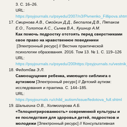
3. С. 16–26.
URL:
https://psyjournals.ru/psyedu/2007/n3/Pivnenko_Fillipova.shtm
Смирнова А.В., Смойкин Д.Д., Беспалов Д.В., Пятаков
Е.О., Толотов А.С., Сычев В.А., Кушнир А.М.
Как помочь подростку отстоять перед сверстниками
свое право на нравственное поведениеи
[Электронный ресурс] // Вестник практической
психологии образования. 2016. Том 13. № 1. С. 119–126
URL:
https://psyjournals.ru/psyedu/200https://psyjournals.ru/vest
Федот0ва Э.Л.
Самоощущение ребенка, имеющего сиблинга с
аутизмом
[Электронный ресурс] // Детский аутизм:
исследования и практика. С. 144–185.
URL:
https://psyjournals.ru/child_autism/issue/fedotova_full.shtml
Шалыгина О.В., Холмогорова А.Б.
«Телоцентрированность» современной культуры и
ее последствия для здоровья детей, подростков и
молодежи
[Электронный ресурс] // Консультативная