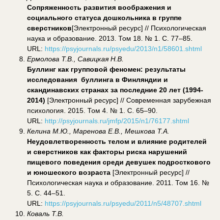
Сопряженность развития воображения и
социального статуса дошкольника в группе
сверстников
[Электронный ресурс] // Психологическая
наука и образование. 2013. Том 18. № 1. С. 77–85.
URL:
https://psyjournals.ru/psyedu/2013/n1/58601.shtml
Ермолова Т.В., Савицкая Н.В.
Буллинг как групповой феномен: результаты
исследования буллинга в Финляндии и
скандинавских странах за последние 20 лет (1994-
2014)
[Электронный ресурс] // Современная зарубежная
психология. 2015. Том 4. № 1. С. 65–90.
URL:
http://psyjournals.ru/jmfp/2015/n1/76177.shtml
Келина М.Ю., Маренова Е.В., Мешкова Т.А.
Неудовлетворенность телом и влияние родителей
и сверстников как факторы риска нарушений
пищевого поведения среди девушек подросткового
и юношеского возраста
[Электронный ресурс] //
Психологическая наука и образование. 2011. Том 16. №
5. С. 44–51.
URL:
https://psyjournals.ru/psyedu/2011/n5/48707.shtml
Коваль Т.В.