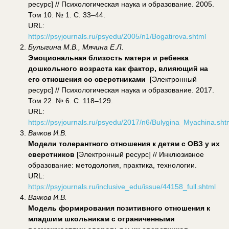
ресурс] // Психологическая наука и образование. 2005.
Том 10. № 1. С. 33–44.
URL:
https://psyjournals.ru/psyedu/2005/n1/Bogatirova.shtml
Булыгина М.В., Мячина Е.Л.
Эмоциональная близость матери и ребенка
дошкольного возраста как фактор, влияющий на
его отношения со сверстниками
[Электронный
ресурс] // Психологическая наука и образование. 2017.
Том 22. № 6. С. 118–129.
URL:
https://psyjournals.ru/psyedu/2017/n6/Bulygina_Myachina.sht
Вачков И.В.
Модели толерантного отношения к детям с ОВЗ у их
сверстников
[Электронный ресурс] // Инклюзивное
образование: методология, практика, технологии.
URL:
https://psyjournals.ru/inclusive_edu/issue/44158_full.shtml
Вачков И.В.
Модель формирования позитивного отношения к
младшим школьникам с ограниченными