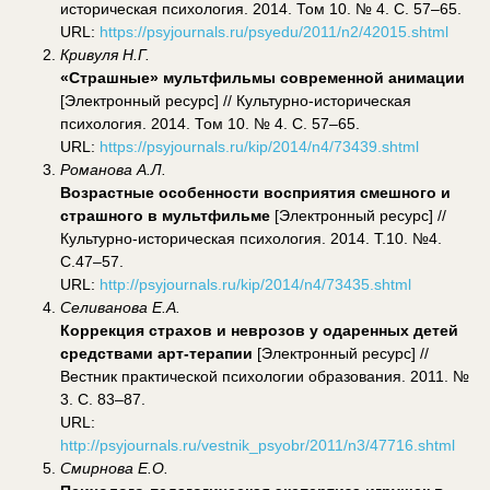
историческая психология. 2014. Том 10. № 4. С. 57–65.
URL:
https://psyjournals.ru/psyedu/2011/n2/42015.shtml
Кривуля Н.Г.
«Страшные» мультфильмы современной анимации
[Электронный ресурс] // Культурно-историческая
психология. 2014. Том 10. № 4. С. 57–65.
URL:
https://psyjournals.ru/kip/2014/n4/73439.shtml
Романова А.Л.
Возрастные особенности восприятия смешного и
страшного в мультфильме
[Электронный ресурс] //
Культурно-историческая психология. 2014. Т.10. №4.
С.47–57.
URL:
http://psyjournals.ru/kip/2014/n4/73435.shtml
Селиванова Е.А.
Коррекция страхов и неврозов у одаренных детей
средствами арт-терапии
[Электронный ресурс] //
Вестник практической психологии образования. 2011. №
3. С. 83–87.
URL:
http://psyjournals.ru/vestnik_psyobr/2011/n3/47716.shtml
Смирнова Е.О.