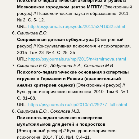
Психолого-педагогическая экспертиза игрушек в
Московском городском центре МГППУ
[Электронный
ресурс] // Психологическая наука и образование. 2011.
№ 2. С. 5- 12.
URL:
http://psyjournals.ru/psyedu/2011/n2/41932.shtml
Смирнова Е.О.
Современная детская субкультура
[Электронный
ресурс] // Консультативная психология и психотерапия.
2015. Том 23. № 4. С. 25–35.
URL:
https://psyjournals.ru/mpj/2015/n4/smirnova.shtml
Смирнова Е.О., Абдулаева Е.А., Соколова М.В.
Психолого-педагогические основания экспертизы
игрушек в Германии и России (сравнительный
анализ критериев оценки)
[Электронный ресурс] //
Культурно-историческая психология. 2010. Том 6. № 1.
С. 81–88.
URL:
https://psyjournals.ru/kip/2010/n1/29277_full.shtml
Смирнова Е.О., Соколова М.В.
Психолого-педагогическая экспертиза
мультфильмов для детей и подростков
[Электронный ресурс] // Культурно-историческая
психология. 2014. Т.10. №4. С.4–11.