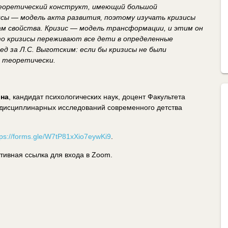
теоретический конструкт, имеющий большой
сы — модель акта развития, поэтому изучать кризисы
м свойства. Кризис — модель трансформации, и этим он
то кризисы переживают все дети в определенные
д за Л.С. Выготским: если бы кризисы не были
ь теоретически.
вна
, кандидат психологических наук, доцент Факультета
ждисциплинарных исследований современного детства
tps://forms.gle/W7tP81xXio7eywKi9
.
тивная ссылка для входа в
Zoom
.