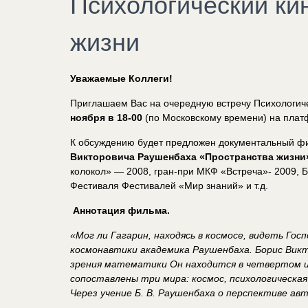
Психологический ки
жизни
Уважаемые Коллеги!
Приглашаем Ваc на очередную встречу Психологиче
ноября в 18-00
(по Московскому времени) на пла
К обсуждению будет предложен документальный фи
Викторовича Раушенбаха
«Пространства жизни
колокол» — 2008, гран-при МКФ «Встреча»- 2009, Б
Фестиваля Фестивалей «Мир знаний» и т.д.
Аннотация фильма.
«Мог ли Гагарин, находясь в космосе, видеть Гос
космонавтики академика Раушенбаха. Борис Викто
зрения математики Он находится в четвертом 
сопоставлены три мира: космос, психологическа
Через учение Б. В. Раушенбаха о перспективе а