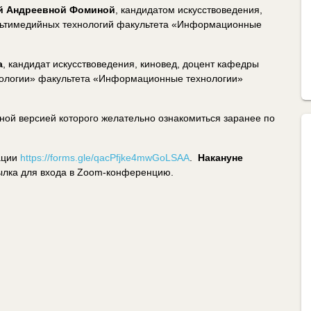
й Андреевной Фоминой
, кандидатом искусствоведения,
льтимедийных технологий факультета «Информационные
а
, кандидат искусствоведения, киновед, доцент кафедры
ологии» факультета «Информационные технологии»
лной версией которого желательно ознакомиться заранее по
ации
https://forms.gle/qacPfjke4mwGoLSAA
.
Накануне
ылка для входа в Zoom-конференцию.