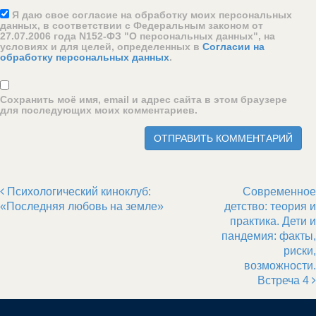
Я даю свое согласие на обработку моих персональных
данных, в соответствии с Федеральным законом от
27.07.2006 года N152-ФЗ "О персональных данных", на
условиях и для целей, определенных в
Согласии на
обработку персональных данных
.
Сохранить моё имя, email и адрес сайта в этом браузере
для последующих моих комментариев.
Психологический киноклуб:
Современное
Post navigation
«Последняя любовь на земле»
детство: теория и
практика. Дети и
пандемия: факты,
риски,
возможности.
Встреча 4