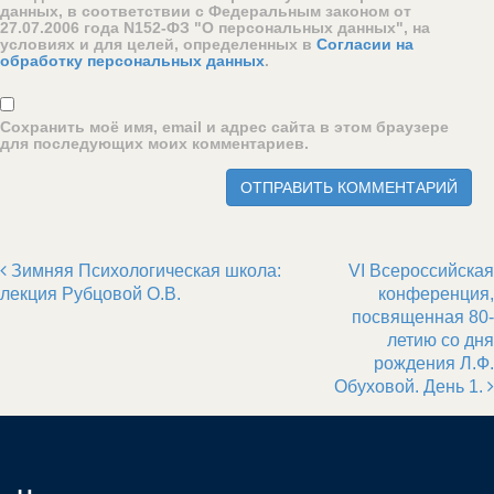
данных, в соответствии с Федеральным законом от
27.07.2006 года N152-ФЗ "О персональных данных", на
условиях и для целей, определенных в
Согласии на
обработку персональных данных
.
Сохранить моё имя, email и адрес сайта в этом браузере
для последующих моих комментариев.
Зимняя Психологическая школа:
VI Всероссийская
Post navigation
лекция Рубцовой О.В.
конференция,
посвященная 80-
летию со дня
рождения Л.Ф.
Обуховой. День 1.