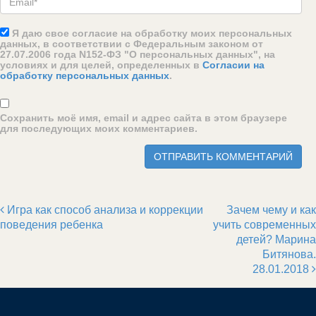
Я даю свое согласие на обработку моих персональных
данных, в соответствии с Федеральным законом от
27.07.2006 года N152-ФЗ "О персональных данных", на
условиях и для целей, определенных в
Согласии на
обработку персональных данных
.
Сохранить моё имя, email и адрес сайта в этом браузере
для последующих моих комментариев.
Игра как способ анализа и коррекции
Зачем чему и как
Post navigation
поведения ребенка
учить современных
детей? Марина
Битянова.
28.01.2018