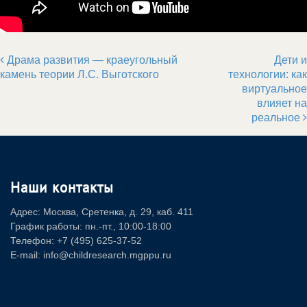
Драма развития — краеугольный
Дети и
Post navigation
камень теории Л.С. Выготского
технологии: как
виртуальное
влияет на
реальное
Наши контакты
Адрес: Москва, Сретенка, д. 29, каб. 411
График работы: пн.-пт., 10:00-18:00
Телефон: +7 (495) 625-37-52
E-mail: info@childresearch.mgppu.ru